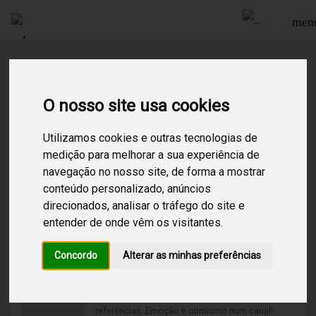
men
Procurar
O nosso site usa cookies
Utilizamos cookies e outras tecnologias de
16
Resultados encontrados para:
electro
medição para melhorar a sua experiência de
navegação no nosso site, de forma a mostrar
Electro
conteúdo personalizado, anúncios
/
Electro
/
direcionados, analisar o tráfego do site e
Canal com intensidade média numa linha
entender de onde vêm os visitantes.
futurista. Cantores e produtores juntos no
universo da música eletrónica em busca das
Concordo
Alterar as minhas preferências
novas tendências.
Electronic Pop
/
Electro
/
Pop
/
As novidades do pop eletrónico com as maiores
referências. Emoção e otimismo num canal!