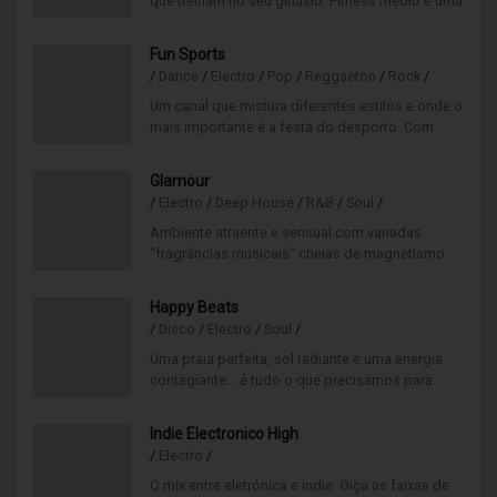
que treinam no seu ginásio. Fitness médio é uma
boa opção musical para as horas de médio
movimento.
Fun Sports
/
Dance
/
Electro
/
Pop
/
Reggaeton
/
Rock
/
Um canal que mistura diferentes estilos e onde o
mais importante é a festa do desporto. Com
animação garantida para os seus treinos, jogos
e tempos livres, este é o canal que o fará vibrar
Glamour
ao ritmo do desporto!
/
Electro
/
Deep House
/
R&B
/
Soul
/
Ambiente atraente e sensual com variadas
"fragrâncias musicais" cheias de magnetismo.
Ideal para ambientes que se querem luxuosos e
elegantes.
Happy Beats
/
Disco
/
Electro
/
Soul
/
Uma praia perfeita, sol radiante e uma energia
contagiante… é tudo o que precisamos para
momentos de pura alegria! Neste canal encontra
a música certa para elevar o seu mood e criar
Indie Electronico High
boas vibrações. Sonoridade moderna num beat
/
Electro
/
suave e agradável.
O mix entre eletrónica e indie. Oiça as faixas de