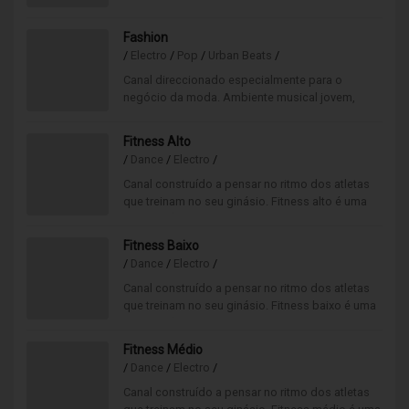
Fashion
/
Electro
/
Pop
/
Urban Beats
/
Canal direccionado especialmente para o
negócio da moda. Ambiente musical jovem,
sofisticado numa mistura entre o pop-rock,
electro, urban beats.
Fitness Alto
/
Dance
/
Electro
/
Canal construído a pensar no ritmo dos atletas
que treinam no seu ginásio. Fitness alto é uma
boa opção musical para as horas de muito
movimento.
Fitness Baixo
/
Dance
/
Electro
/
Canal construído a pensar no ritmo dos atletas
que treinam no seu ginásio. Fitness baixo é uma
boa opção musical para as horas de pouco
movimento.
Fitness Médio
/
Dance
/
Electro
/
Canal construído a pensar no ritmo dos atletas