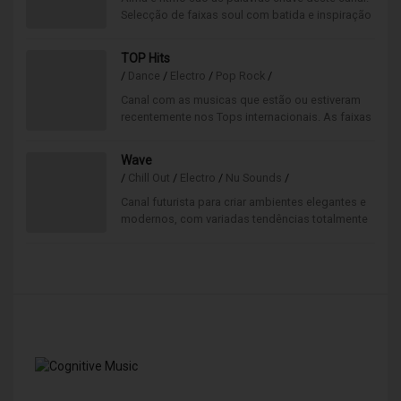
Selecção de faixas soul com batida e inspiração
house.
TOP Hits
/
Dance
/
Electro
/
Pop Rock
/
Canal com as musicas que estão ou estiveram
recentemente nos Tops internacionais. As faixas
mais procuradas em Portugal e no mundo tocam
aqui.
Wave
/
Chill Out
/
Electro
/
Nu Sounds
/
Canal futurista para criar ambientes elegantes e
modernos, com variadas tendências totalmente
"fora da caixa". Uma mistura de sons
alternativos.