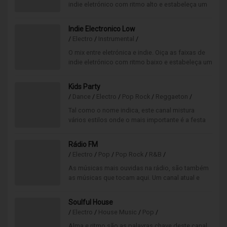
indie eletrónico com ritmo alto e estabeleça um
ambiente descontraído e alternativo.
Indie Electronico Low
/
Electro
/
Instrumental
/
O mix entre eletrónica e indie. Oiça as faixas de
indie eletrónico com ritmo baixo e estabeleça um
ambiente descontraído e alternativo.
Kids Party
/
Dance
/
Electro
/
Pop Rock
/
Reggaeton
/
Tal como o nome indica, este canal mistura
vários estilos onde o mais importante é a festa
dos mais pequenos. Dançar, cantar e pular até
esgotar todas as energias!
Rádio FM
/
Electro
/
Pop
/
Pop Rock
/
R&B
/
As músicas mais ouvidas na rádio, são também
as músicas que tocam aqui. Um canal atual e
moderno, onde o principal foco está nos
sucessos pop rock.
Soulful House
/
Electro
/
House Music
/
Pop
/
Alma e ritmo são as palavras chave deste canal.