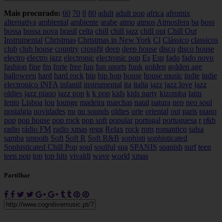
Mais procurado:
60
70
8
80
adult
adult pop
africa
afromix
alternativa
ambiental
ambiente
arabe
atmo
atmos
Atmosfera
ba
boss
bossa
bossa nova
brasil
celta
chill
chill jazz
chill out
Chill Out
Instrumental
Christmas
Christmas in New York
Cl
Clássico
classicos
club
club house
country
crossfit
deep
deep house
disco
disco house
electro
electro jazz
electronic
electronic pop
Es
Esp
fado
fado novo
fashion
fine
fm
forte
free
fun
fun sports
funk
golden
golden age
halloween
hard
hard rock
hip
hip hop
house
house music
indie
indie
electronico
INFA
infantil
instrumental
ita
italia
jazz
jazz love
jazz
oldies
jazz piano
jazz pop
k
k pop
kids
kids party
kizomba
latin
lento
Lisboa
lou
lounge
madeira
marchas
natal
natura
neo
neo soul
nostalgia
novidades
nu
nu sounds
oldies
orie
oriental
out
paris
piano
pop
pop house
pop rock
pop soft
popular
portugal
portuguesa
r
r&b
radio
rádio FM
radio xmas
regg
Relax
rock
rom
romantico
salsa
samba
smooth
Soft
Soft R
Soft R&B
sophisti
sophisticated
Sophisticated Chill Pop
soul
soulful
spa
SPANIS
spanish
surf
teen
teen pop
top
top hits
vivaldi
wave
world
xmas
Partilhar