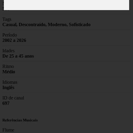
Nº de Faixas
500
Tags
Casual, Descontraído, Moderno, Sofisticado
Período
2002 a 2026
Idades
De 25 a 45 anos
Ritmo
Médio
Idiomas
Inglês
ID de canal
697
Referências Musicais
Flume