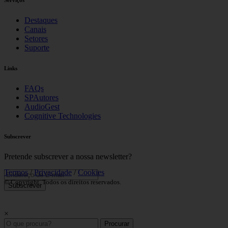
Serviços
Destaques
Canais
Setores
Suporte
Links
FAQs
SPAutores
AudioGest
Cognitive Technologies
Subscrever
Pretende subscrever a nossa newsletter?
Termos
/
Privacidade
/
Cookies
© Copyright. Todos os direitos reservados.
Subscrever
×
Procurar