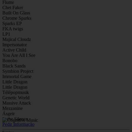
Flume
Chet Faker
Built On Glass
Chrome Sparks
Sparks EP
FKA twigs
LP1
Majical Cloudz
Impersonator
Active Child
You Are All I See
Bonobo
Black Sands
Symbion Project
Immortal Game
Little Dragon
Little Dragon
Télépopmusik
Genetic World
Massive Attack
Mezzanine
Ásgeir
In the Silence
Pedir Informação