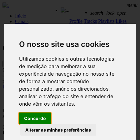
menu
search
lock_open
Início
Profile
Tracks
Playlists
Likes
Canais
Need help?
Sign out
Setores
Contactos
O nosso site usa cookies
Canal Indie Electronico Low
Utilizamos cookies e outras tecnologias
500 músicas
Play
de medição para melhorar a sua
O mix entre eletrónica e indie. Oiça as faixas de indie eletrónico
experiência de navegação no nosso site,
com
de forma a mostrar conteúdo
ritmo baixo e estabeleça um ambiente descontraído e alternativo.
Pedir Informação
personalizado, anúncios direcionados,
analisar o tráfego do site e entender de
Detalhes
onde vêm os visitantes.
Intensidade
Alta, Média
Concordo
Géneros
Alterar as minhas preferências
Electro, Instrumental