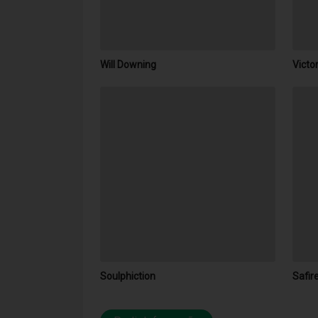
Will Downing
Victo
Soulphiction
Safir