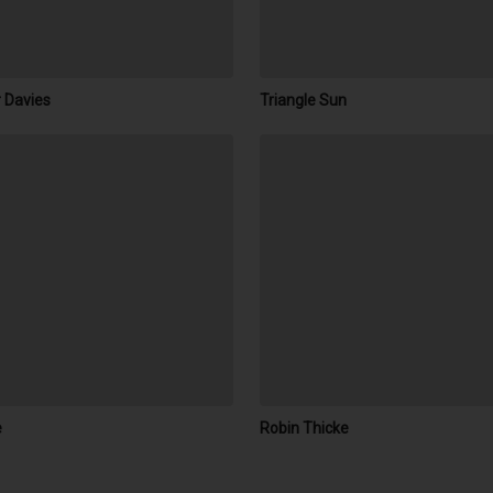
r Davies
Triangle Sun
e
Robin Thicke