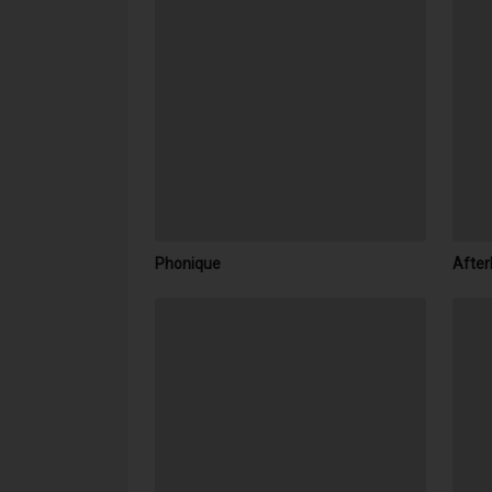
Phonique
After