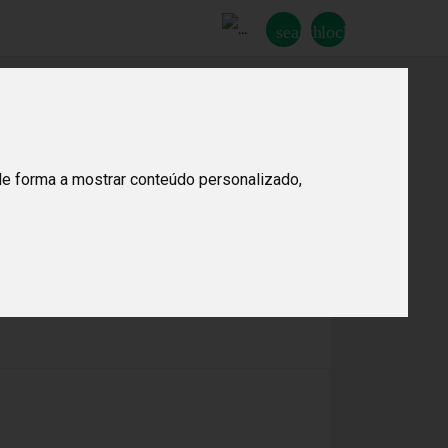
search
lock_open
de forma a mostrar conteúdo personalizado,
otalmente "fora da caixa". Uma mistura de sons