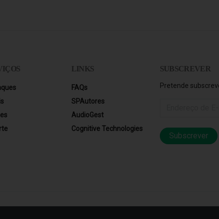
VIÇOS
LINKS
SUBSCREVER
Pretende subscreve
aques
FAQs
is
SPAutores
res
AudioGest
rte
Cognitive Technologies
Subscrever