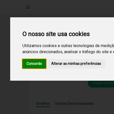
Cana
O nosso site usa cookies
Utilizamos cookies e outras tecnologias de mediçã
500 mús
anúncios direcionados, analisar o tráfego do site e
Canal futurista
Concordo
Alterar as minhas preferências
alternativos.
Pedir Infor
Detalhes
Setores Recomendados