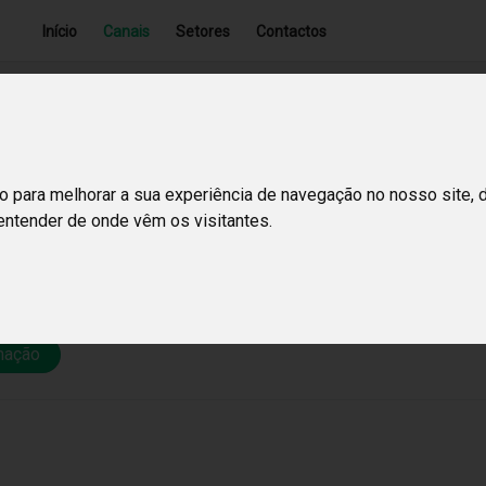
Início
Canais
Setores
Contactos
l Wave
o para melhorar a sua experiência de navegação no nosso site, 
icas
 entender de onde vêm os visitantes.
 para criar ambientes elegantes e modernos, com variadas tendências t
mação