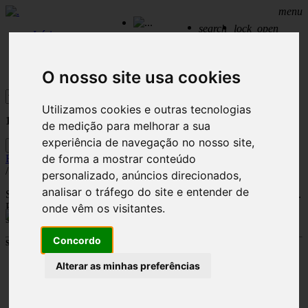
menu
search
lock_open
Início
Profile
Tracks
Playlists
Likes
Canais
Need help?
Sign out
Setores
Contactos
O nosso site usa cookies
Procurar
Utilizamos cookies e outras tecnologias
1
Resultados encontrados para:
fine
de medição para melhorar a sua
experiência de navegação no nosso site,
Play
de forma a mostrar conteúdo
Fine Dining
/
Bossa Nova
/
Chill Out
/
Lounge
/
Jazz
/
Nu Sounds
/
personalizado, anúncios direcionados,
analisar o tráfego do site e entender de
Seleção musical que faz as delícias de qualquer “Chef” conceituado.
Proporciona um ambiente acolhedor, numa mistura equilibrada de
onde vêm os visitantes.
sons modernos, sofisticados e muito tranquilos.
Concordo
Serviços
Alterar as minhas preferências
Destaques
Canais
Setores
Suporte