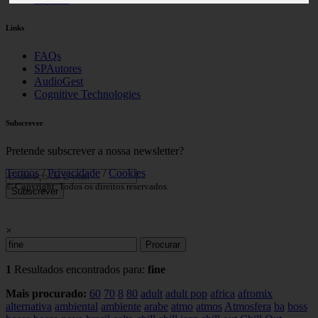
Links
FAQs
SPAutores
AudioGest
Cognitive Technologies
Subscrever
Pretende subscrever a nossa newsletter?
Termos
/
Privacidade
/
Cookies
© Copyright. Todos os direitos reservados.
Subscrever
×
Procurar
1
Resultados encontrados para:
fine
Mais procurado:
60
70
8
80
adult
adult pop
africa
afromix
alternativa
ambiental
ambiente
arabe
atmo
atmos
Atmosfera
ba
boss