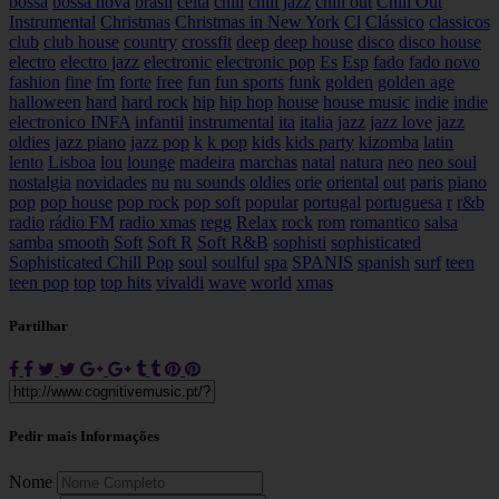
bossa
bossa nova
brasil
celta
chill
chill jazz
chill out
Chill Out
Instrumental
Christmas
Christmas in New York
Cl
Clássico
classicos
club
club house
country
crossfit
deep
deep house
disco
disco house
electro
electro jazz
electronic
electronic pop
Es
Esp
fado
fado novo
fashion
fine
fm
forte
free
fun
fun sports
funk
golden
golden age
halloween
hard
hard rock
hip
hip hop
house
house music
indie
indie
electronico
INFA
infantil
instrumental
ita
italia
jazz
jazz love
jazz
oldies
jazz piano
jazz pop
k
k pop
kids
kids party
kizomba
latin
lento
Lisboa
lou
lounge
madeira
marchas
natal
natura
neo
neo soul
nostalgia
novidades
nu
nu sounds
oldies
orie
oriental
out
paris
piano
pop
pop house
pop rock
pop soft
popular
portugal
portuguesa
r
r&b
radio
rádio FM
radio xmas
regg
Relax
rock
rom
romantico
salsa
samba
smooth
Soft
Soft R
Soft R&B
sophisti
sophisticated
Sophisticated Chill Pop
soul
soulful
spa
SPANIS
spanish
surf
teen
teen pop
top
top hits
vivaldi
wave
world
xmas
Partilhar
Pedir mais Informações
Nome