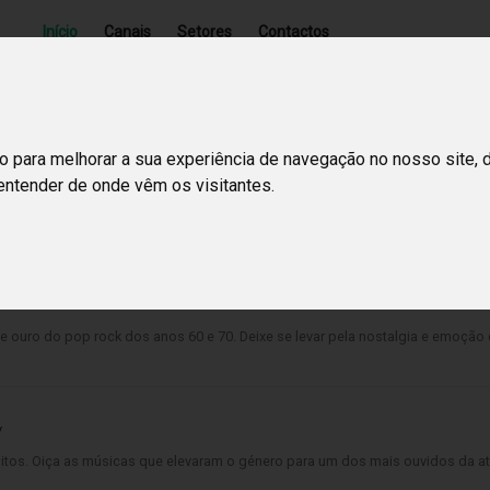
Início
Canais
Setores
Contactos
o para melhorar a sua experiência de navegação no nosso site, 
 entender de onde vêm os visitantes.
 ouro do pop rock dos anos 60 e 70. Deixe se levar pela nostalgia e emoção
/
itos. Oiça as músicas que elevaram o género para um dos mais ouvidos da at