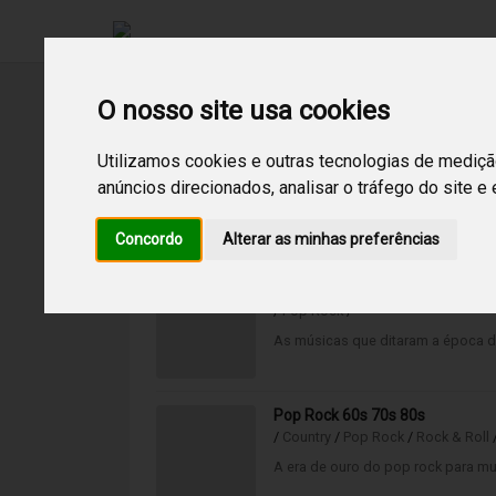
O nosso site usa cookies
Utilizamos cookies e outras tecnologias de mediçã
anúncios direcionados, analisar o tráfego do site e
2
Resultados encontrados para:
60
Concordo
Alterar as minhas preferências
Golden Age of Pop Rock 60/70
/
Pop Rock
/
As músicas que ditaram a época de
Pop Rock 60s 70s 80s
/
Country
/
Pop Rock
/
Rock & Roll
A era de ouro do pop rock para mu