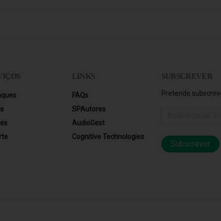
VIÇOS
LINKS
SUBSCREVER
Pretende subscreve
aques
FAQs
is
SPAutores
res
AudioGest
rte
Cognitive Technologies
Subscrever