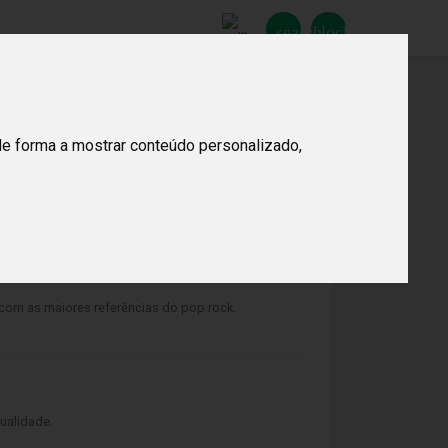
search
lock_open
Procurar
de forma a mostrar conteúdo personalizado,
 com as maiores referências do pop rock.
ualidade.