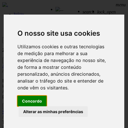
menu
search
lock_open
Início
Profile
Tracks
Playlists
Likes
Canais
Need help?
Sign out
Setores
Contactos
O nosso site usa cookies
Procurar
Utilizamos cookies e outras tecnologias
2
Resultados encontrados para:
ambiente
de medição para melhorar a sua
experiência de navegação no nosso site,
Play
Ambiental
de forma a mostrar conteúdo
/
Instrumental
/
Ambiente
/
personalizado, anúncios direcionados,
analisar o tráfego do site e entender de
Este canal apresenta uma seleção de música instrumental ambiente,
ideal para criar atmosferas elegantes, relaxantes e sofisticadas.
onde vêm os visitantes.
A escolha perfeita para espaços comerciais ou públicos que
procuram conforto, bem-estar e uma experiência sonora moderna.
Concordo
Play
Alterar as minhas preferências
Saudade Brasil
/
Bossa Nova
/
Ambiente
/
World Music
/
Tal como diz a música de Vinícius de Moraes, saudades do Brasil
em Portugal… Selecção da melhor música popular brasileira, num