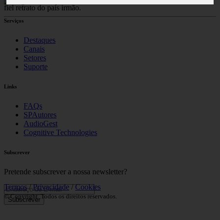
fiel retrato do país irmão.
Serviços
Destaques
Canais
Setores
Suporte
Links
FAQs
SPAutores
AudioGest
Cognitive Technologies
Subscrever
Pretende subscrever a nossa newsletter?
Termos
/
Privacidade
/
Cookies
© Copyright. Todos os direitos reservados.
Subscrever