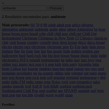
×
Procurar
2
Resultados encontrados para:
ambiente
Mais procurado:
60
70
8
80
adult
adult pop
africa
afromix
alternativa
ambiental
ambiente
arabe
atmo
atmos
Atmosfera
ba
boss
bossa
bossa nova
brasil
celta
chill
chill jazz
chill out
Chill Out
Instrumental
Christmas
Christmas in New York
Cl
Clássico
classicos
club
club house
country
crossfit
deep
deep house
disco
disco house
electro
electro jazz
electronic
electronic pop
Es
Esp
fado
fado novo
fashion
fine
fm
forte
free
fun
fun sports
funk
golden
golden age
halloween
hard
hard rock
hip
hip hop
house
house music
indie
indie
electronico
INFA
infantil
instrumental
ita
italia
jazz
jazz love
jazz
oldies
jazz piano
jazz pop
k
k pop
kids
kids party
kizomba
latin
lento
Lisboa
lou
lounge
madeira
marchas
natal
natura
neo
neo soul
nostalgia
novidades
nu
nu sounds
oldies
orie
oriental
out
paris
piano
pop
pop house
pop rock
pop soft
popular
portugal
portuguesa
r
r&b
radio
rádio FM
radio xmas
regg
Relax
rock
rom
romantico
salsa
samba
smooth
Soft
Soft R
Soft R&B
sophisti
sophisticated
Sophisticated Chill Pop
soul
soulful
spa
SPANIS
spanish
surf
teen
teen pop
top
top hits
vivaldi
wave
world
xmas
Partilhar