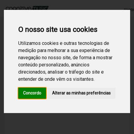
men
O nosso site usa cookies
Procurar
Utilizamos cookies e outras tecnologias de
medição para melhorar a sua experiência de
navegação no nosso site, de forma a mostrar
1
Resultados encontrados para:
sophisticated
conteúdo personalizado, anúncios
direcionados, analisar o tráfego do site e
Sophisticated Chill Pop
entender de onde vêm os visitantes.
/
Chill Out
/
Pop
/
Canal construído com Chill out internacional,
Concordo
Alterar as minhas preferências
incluindo instrumentais sem voz, com ritmo
baixo e estrutura eletrônica. Boa aposta para
quem deseja sofisticação.