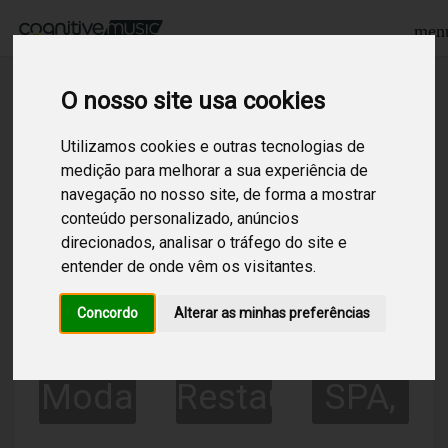
men
O nosso site usa cookies
Setores
Utilizamos cookies e outras tecnologias de
medição para melhorar a sua experiência de
navegação no nosso site, de forma a mostrar
conteúdo personalizado, anúncios
direcionados, analisar o tráfego do site e
Distribuição
Ginásios
Hotelari
entender de onde vêm os visitantes.
e
e
Concordo
Alterar as minhas preferências
Serviços
Health
Moda
Restauração
SPA,
Clubs