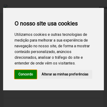
men
O nosso site usa cookies
Procurar
Utilizamos cookies e outras tecnologias de
medição para melhorar a sua experiência de
navegação no nosso site, de forma a mostrar
1
Resultados encontrados para:
wave
conteúdo personalizado, anúncios
direcionados, analisar o tráfego do site e
Wave
entender de onde vêm os visitantes.
/
Chill Out
/
Electro
/
Nu Sounds
/
Canal futurista para criar ambientes elegantes e
Concordo
Alterar as minhas preferências
modernos, com variadas tendências totalmente
"fora da caixa". Uma mistura de sons
alternativos.