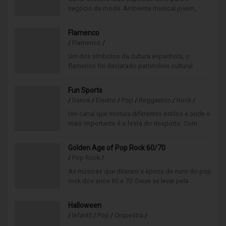
negócio da moda. Ambiente musical jovem,
sofisticado numa mistura entre o pop-rock,
electro, urban beats.
Flamenco
/
Flamenco
/
Um dos símbolos da cultura espanhola, o
flamenco foi declarado património cultural
imaterial da humanidade. Canal com grande
riqueza de várias fusões.
Fun Sports
/
Dance
/
Electro
/
Pop
/
Reggaeton
/
Rock
/
Um canal que mistura diferentes estilos e onde o
mais importante é a festa do desporto. Com
animação garantida para os seus treinos, jogos
e tempos livres, este é o canal que o fará vibrar
Golden Age of Pop Rock 60/70
ao ritmo do desporto!
/
Pop Rock
/
As músicas que ditaram a época de ouro do pop
rock dos anos 60 e 70. Deixe se levar pela
nostalgia e emoção com as maiores referências
do pop rock.
Halloween
/
Infantil
/
Pop
/
Orquestra
/