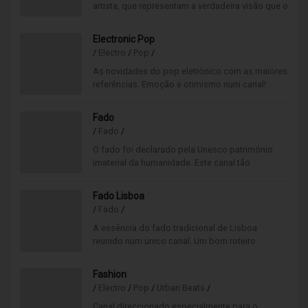
artista, que representam a verdadeira visão que o
autor pretendia para a sua obra, diferentes da
visão de sua editora.
Electronic Pop
/
Electro
/
Pop
/
As novidades do pop eletrónico com as maiores
referências. Emoção e otimismo num canal!
Fado
/
Fado
/
O fado foi declarado pela Unesco património
imaterial da humanidade. Este canal tão
português é de todos os canais, o nosso maior
orgulho.
Fado Lisboa
/
Fado
/
A essência do fado tradicional de Lisboa
reunido num único canal. Um bom roteiro
musical que passa por Alfama, Mouraria,
Madragoa, Sé ou Bairro Alto.
Fashion
/
Electro
/
Pop
/
Urban Beats
/
Canal direccionado especialmente para o