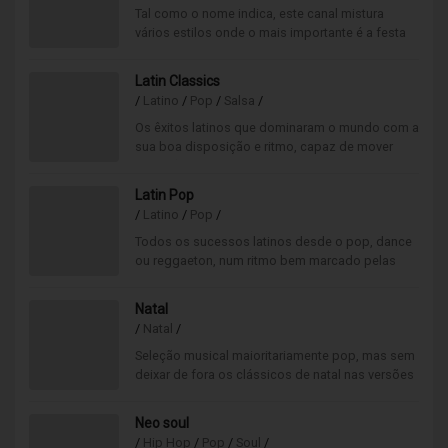
Tal como o nome indica, este canal mistura
vários estilos onde o mais importante é a festa
dos mais pequenos. Dançar, cantar e pular até
esgotar todas as energias!
Latin Classics
/
Latino
/
Pop
/
Salsa
/
Os êxitos latinos que dominaram o mundo com a
sua boa disposição e ritmo, capaz de mover
multidões ou de iniciar qualquer festa.
Latin Pop
/
Latino
/
Pop
/
Todos os sucessos latinos desde o pop, dance
ou reggaeton, num ritmo bem marcado pelas
influências latino-americanas. Ambiente musical
"muy caliente“.
Natal
/
Natal
/
Seleção musical maioritariamente pop, mas sem
deixar de fora os clássicos de natal nas versões
mais modernas. O melhor desta época num só
canal.
Neo soul
/
Hip Hop
/
Pop
/
Soul
/