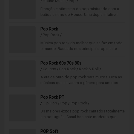
/
House Music
/
Pop
/
Emoção e otimismo do pop misturado com a
batida e ritmo do House. Uma dupla infalível!
Pop Rock
/
Pop Rock
/
Música pop rock do melhor que se faz em todo
o mundo. Baseado nos principais tops, este
canal oferece um ambiente musical moderno e
bem ritmado.
Pop Rock 60s 70s 80s
/
Country
/
Pop Rock
/
Rock & Roll
/
A era de ouro do pop rock para muitos. Oiça as
músicas que elevaram o género para um dos
mais ouvidos da atualidade.
Pop Rock PT
/
Hip Hop
/
Pop
/
Pop Rock
/
Os maiores êxitos pop rock cantados totalmente
em português. Canal bastante moderno que
mistura vários ritmos e intensidades.
POP Soft