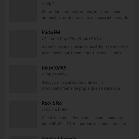
/
Pop
/
Sonoridade contemporânea, ideal para criar
ambientes modernos, mas de baixa intensidade.
Seleção musical rigorosa, adequada
para espaços no tempo que se querem
Rádio FM
tranquilos.
/
Electro
/
Pop
/
Pop Rock
/
R&B
/
As músicas mais ouvidas na rádio, são também
as músicas que tocam aqui. Um canal atual e
moderno, onde o principal foco está nos
sucessos pop rock.
Rádio XMAS
/
Pop
/
Natal
/
Seleção musical cuidada de estilo
predominantemente pop e que se entrelaça
progressivamente com melodias natalícias.
Daqui resulta a criação de um canal capaz de
Rock & Roll
transmitir uma atmosfera natalícia envolvente,
/
Rock & Roll
/
que não celebra apenas a temporada festiva,
mas que o faz de forma subtil e agradável,
Canal bem ao estilo da música americana dos
evitando a sensação de saturação, tanto para
anos 50, 60 e 70. As bandas, os sucessos e toda
clientes como para os colaboradores.
a história do rock’n’roll contada musicalmente
num só canal.
Samba & Pagode