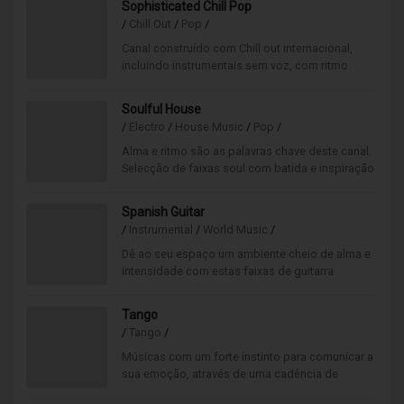
Music ou, caso ainda não tenha solicitado a sua
Sophisticated Chill Pop
disponibilização, entre em contato connosco
/
Chill Out
/
Pop
/
para que possamos disponibilizar o canal Rádio
Canal construído com Chill out internacional,
XMAS no seu serviço de música.
incluindo instrumentais sem voz, com ritmo
baixo e estrutura eletrônica. Boa aposta para
quem deseja sofisticação.
Soulful House
/
Electro
/
House Music
/
Pop
/
Alma e ritmo são as palavras chave deste canal.
Selecção de faixas soul com batida e inspiração
house.
Spanish Guitar
/
Instrumental
/
World Music
/
Dê ao seu espaço um ambiente cheio de alma e
intensidade com estas faixas de guitarra
espanhola, interpretadas pelos melhores nomes
desta categoria.
Tango
/
Tango
/
Músicas com um forte instinto para comunicar a
sua emoção, através de uma cadência de
movimento, música e poesia, aspectos