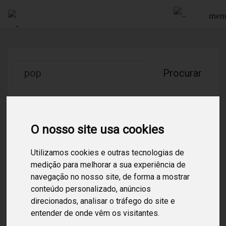
men
Procurar
47
Resultados encontrados para:
pop
O nosso site usa cookies
Alentejanadas
/
Ligeira Portuguesa
/
Pop
/
Utilizamos cookies e outras tecnologias de
Um canal onde a modernidade se encontra com
medição para melhorar a sua experiência de
a alma tradicional do Alentejo. Inspirado de
forma marcante no cante alentejano,
navegação no nosso site, de forma a mostrar
celebra a inovação sem perder de vista as raízes,
conteúdo personalizado, anúncios
Alentejo
unindo o legado musical do passado à
/
Tradicional Portuguesa
/
direcionados, analisar o tráfego do site e
criatividade mais jovem do presente.
entender de onde vêm os visitantes.
Canal com a mais típica essência que podemos
encontrar no Alentejo. Música tradicional