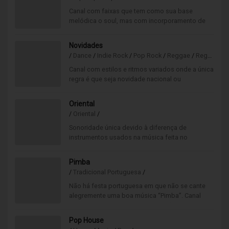
Canal com faixas que tem como sua base
melódica o soul, mas com incorporamento de
outros estilos como R&B e Black Music.
Novidades
/
Dance
/
Indie Rock
/
Pop Rock
/
Reggae
/
Reggaeton
Canal com estilos e ritmos variados onde a única
regra é que seja novidade nacional ou
internacional. Aqui só tocam músicas novas!
Oriental
/
Oriental
/
Sonoridade única devido à diferença de
instrumentos usados na música feita no
ocidente. Canal relaxante, ideal para acalmar a
mente e o corpo.
Pimba
/
Tradicional Portuguesa
/
Não há festa portuguesa em que não se cante
alegremente uma boa música “Pimba”. Canal
muito divertido onde os refrões são cantados
do princípio ao fim!
Pop House