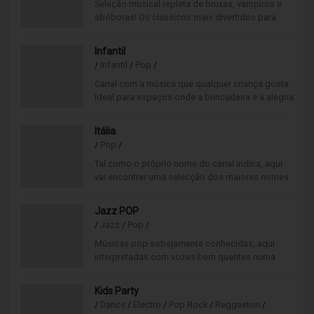
Seleção musical repleta de bruxas, vampiros e
abóboras! Os clássicos mais divertidos para
abanar o esqueleto numa atmosfera escura e
assustadora.
Infantil
/
Infantil
/
Pop
/
Canal com a música que qualquer criança gosta.
Ideal para espaços onde a brincadeira e a alegria
das crianças, são a máxima prioridade.
Itália
/
Pop
/
Tal como o próprio nome do canal indica, aqui
vai encontrar uma selecção dos maiores nomes
da música italiana, mas bem conhecidos
internacionalmente.
Jazz POP
/
Jazz
/
Pop
/
Músicas pop sobejamente conhecidas, aqui
interpretadas com vozes bem quentes numa
fusão de jazz/pop. Canal de qualidade artística
bastante elevada.
Kids Party
/
Dance
/
Electro
/
Pop Rock
/
Reggaeton
/