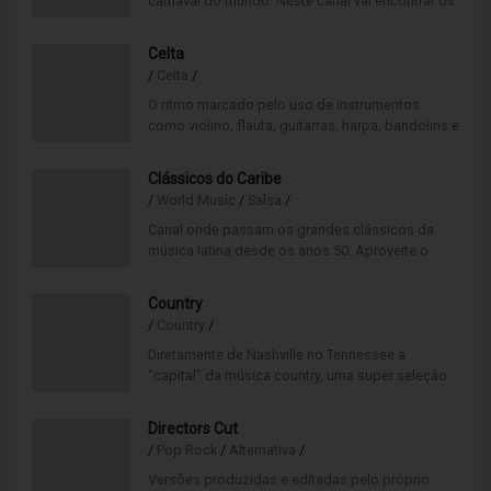
carnaval do mundo. Neste canal vai encontrar os
clássicos das escolas de samba, blocos e
bandas de rua.
Celta
/
Celta
/
O ritmo marcado pelo uso de instrumentos
como violino, flauta, guitarras, harpa, bandolins e
acordeões. Canal ideal para animação de feiras
medievais.
Clássicos do Caribe
/
World Music
/
Salsa
/
Canal onde passam os grandes clássicos da
música latina desde os anos 50. Aproveite o
ritmo festivo e descontraído e anime qualquer
ocasião!
Country
/
Country
/
Diretamente de Nashville no Tennessee a
"capital" da música country, uma super seleção
musical feita a pensar nos apreciadores deste
estilo musical.
Directors Cut
/
Pop Rock
/
Alternativa
/
Versões produzidas e editadas pelo próprio