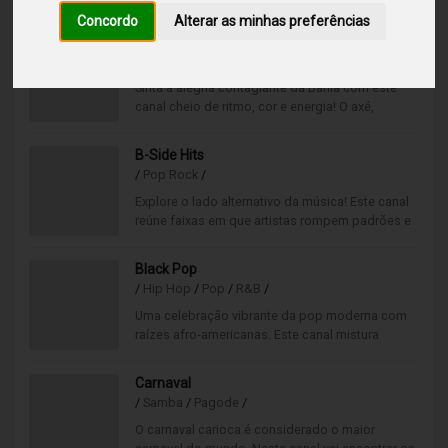
bastante animada, num ambiente 100%
Concordo
Alterar as minhas preferências
português.
Axe
/
Axé
/
Sinta a alegria contagiante da Bahia com este
canal cheio de ritmo, cor e energia! O axé,
nascido no coração do
Carnaval de Salvador, transforma qualquer
B-Side Hits
espaço numa celebração vibrante, repleta de
/
Pop Rock
/
boa disposição e sabor tropical.
Explore o lado alternativo da música! Este canal
reúne faixas em que artistas rompem padrões e
revelam novas facetas criativas.
Uma seleção autêntica, surpreendente e
Black Pop
moderna que dá personalidade e atitude ao seu
/
Hip Hop
/
Pop
/
R&B
/
ambiente.
Uma celebração vibrante da pop moderna com
raízes afro‑americanas. Este canal mistura
groove, alma e estilo,
criando uma experiência sonora dinâmica e
Carnaval
cheia de atitude. Ideal para dar energia e
/
Samba
/
Pagode
/
sofisticação ao seu espaço.
O carnaval carioca é considerado o maior