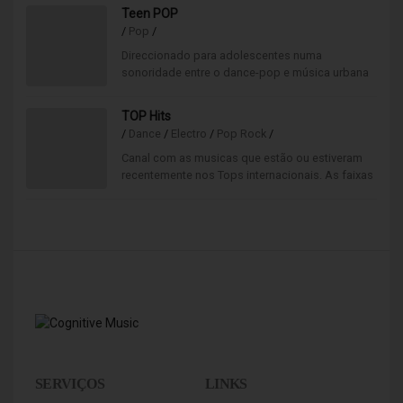
inseparáveis do seu abraço.
Teen POP
/
Pop
/
Direccionado para adolescentes numa
sonoridade entre o dance-pop e música urbana
contemporânea. Os cantores favoritos da
juventude estão todos aqui.
TOP Hits
/
Dance
/
Electro
/
Pop Rock
/
Canal com as musicas que estão ou estiveram
recentemente nos Tops internacionais. As faixas
mais procuradas em Portugal e no mundo tocam
aqui.
SERVIÇOS
LINKS