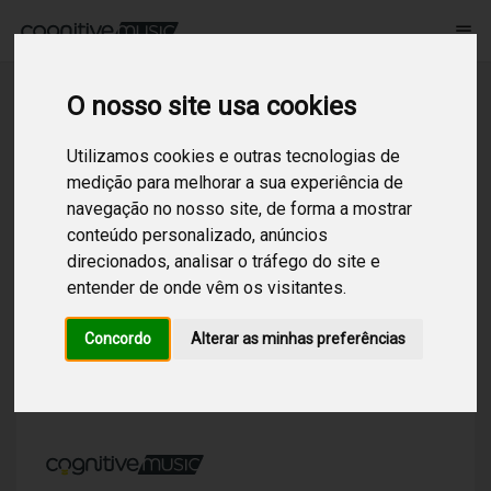
menu
O nosso site usa cookies
Procurar
Utilizamos cookies e outras tecnologias de
medição para melhorar a sua experiência de
navegação no nosso site, de forma a mostrar
conteúdo personalizado, anúncios
Sem resultados!
Não foram encontrados resultados para
direcionados, analisar o tráfego do site e
surf! Tente pesquisar por outros termos.
entender de onde vêm os visitantes.
Concordo
Alterar as minhas preferências