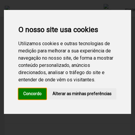
men
O nosso site usa cookies
Procurar
Utilizamos cookies e outras tecnologias de
medição para melhorar a sua experiência de
navegação no nosso site, de forma a mostrar
1
Resultados encontrados para:
portugal
conteúdo personalizado, anúncios
direcionados, analisar o tráfego do site e
Portugal
entender de onde vêm os visitantes.
/
Instrumental
/
Ligeira Portuguesa
/
Canal 100% dedicado à música ligeira
Concordo
Alterar as minhas preferências
portuguesa. A presença dos mais prestigiados
artistas nacionais num clima tranquilo e bastante
sofisticado.