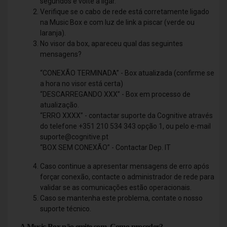
segundos e volte a ligar.
Verifique se o cabo de rede está corretamente ligado
na Music Box e com luz de link a piscar (verde ou
laranja).
No visor da box, apareceu qual das seguintes
mensagens?
“CONEXÃO TERMINADA” - Box atualizada (confirme se
a hora no visor está certa)
“DESCARREGANDO XXX” - Box em processo de
atualização.
“ERRO XXXX” - contactar suporte da Cognitive através
do telefone +351 210 534 343 opção 1, ou pelo e-mail
suporte@cognitive.pt
“BOX SEM CONEXÃO” - Contactar Dep. IT
Caso continue a apresentar mensagens de erro após
forçar conexão, contacte o administrador de rede para
validar se as comunicações estão operacionais.
Caso se mantenha este problema, contate o nosso
suporte técnico.
A Music Box não emite som. Como proceder?