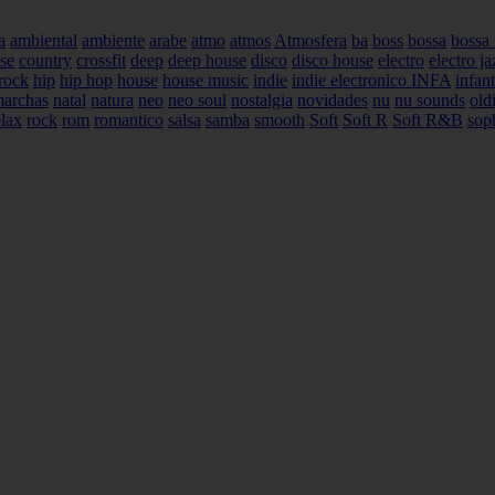
a
ambiental
ambiente
arabe
atmo
atmos
Atmosfera
ba
boss
bossa
bossa
se
country
crossfit
deep
deep house
disco
disco house
electro
electro ja
rock
hip
hip hop
house
house music
indie
indie electronico
INFA
infant
archas
natal
natura
neo
neo soul
nostalgia
novidades
nu
nu sounds
old
lax
rock
rom
romantico
salsa
samba
smooth
Soft
Soft R
Soft R&B
soph