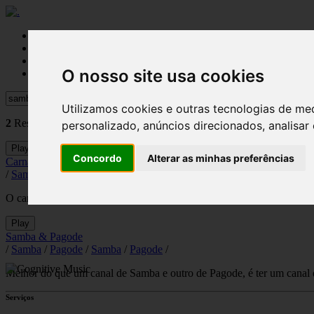
Início
Canais
Setores
O nosso site usa cookies
Contactos
Procurar
Utilizamos cookies e outras tecnologias de me
2
Resultados encontrados para:
samba
personalizado, anúncios direcionados, analisar 
Play
Concordo
Alterar as minhas preferências
Carnaval
/
Samba
/
Pagode
/
O carnaval carioca é considerado o maior carnaval do mundo. Neste ca
Play
Samba & Pagode
/
Samba
/
Pagode
/
Samba
/
Pagode
/
Melhor do que um canal de Samba e outro de Pagode, é ter um canal qu
Serviços