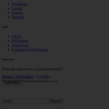
Destaques
Canais
Setores
Suporte
Links
FAQs
SPAutores
AudioGest
Cognitive Technologies
Subscrever
Pretende subscrever a nossa newsletter?
Termos
/
Privacidade
/
Cookies
© Copyright. Todos os direitos reservados.
Subscrever
×
Procurar