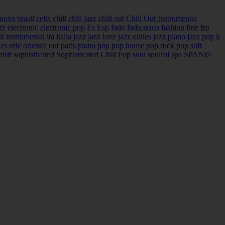
 nova
brasil
celta
chill
chill jazz
chill out
Chill Out Instrumental
zz
electronic
electronic pop
Es
Esp
fado
fado novo
fashion
fine
fm
il
instrumental
ita
italia
jazz
jazz love
jazz oldies
jazz piano
jazz pop
k
ies
orie
oriental
out
paris
piano
pop
pop house
pop rock
pop soft
isti
sophisticated
Sophisticated Chill Pop
soul
soulful
spa
SPANIS