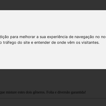
dição para melhorar a sua experiência de navegação no no
o tráfego do site e entender de onde vêm os visitantes.
nal vai encontrar os clássicos das escolas de samba, blocos e bandas d
e misture estes dois gêneros. Folia e diversão garantida!