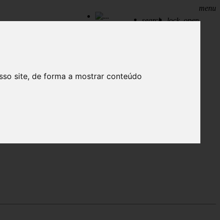
menu
search
lock_open
Profile
Tracks
Playlists
Likes
Need help?
Sign out
sso site, de forma a mostrar conteúdo
e rua.