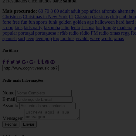
2
Resultados encontrados para:
samba
Mais procurado:
60
70
8
80
adult
adult pop
africa
afromix
alternativ
Christmas
Christmas in New York
Cl
Clássico
classicos
club
club hou
forte
free
fun
fun sports
funk
golden
golden age
halloween
hard
hard 
k pop
kids
kids party
kizomba
latin
lento
Lisboa
lou
lounge
madeira
m
popular
portugal
portuguesa
r
r&b
radio
rádio FM
radio xmas
regg
Re
spanish
surf
teen
teen pop
top
top hits
vivaldi
wave
world
xmas
Partilhar
Pedir mais Informações
Nome
E-mail
Assunto
Mensagem
Fechar
Enviar