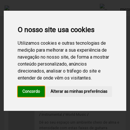
men
O nosso site usa cookies
Procurar
Utilizamos cookies e outras tecnologias de
medição para melhorar a sua experiência de
navegação no nosso site, de forma a mostrar
2
Resultados encontrados para:
spa
conteúdo personalizado, anúncios
direcionados, analisar o tráfego do site e
SPA Relax
entender de onde vêm os visitantes.
/
Chill Out
/
Instrumental
/
Totalmente instrumental de ritmo baixo e
Concordo
Alterar as minhas preferências
melodias suaves. Este canal proporciona um
ambiente de bem-estar, ideal para recarregar
baterias.
Spanish Guitar
/
Instrumental
/
World Music
/
Dê ao seu espaço um ambiente cheio de alma e
intensidade com estas faixas de guitarra