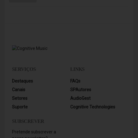
espanhola, interpretadas pelos melhores nomes
desta categoria.
SERVIÇOS
LINKS
Destaques
FAQs
Canais
SPAutores
Setores
AudioGest
Suporte
Cognitive Technologies
SUBSCREVER
Pretende subscrever a