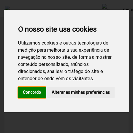
men
O nosso site usa cookies
Procurar
Utilizamos cookies e outras tecnologias de
medição para melhorar a sua experiência de
navegação no nosso site, de forma a mostrar
1
Resultados encontrados para:
brasil
conteúdo personalizado, anúncios
direcionados, analisar o tráfego do site e
Saudade Brasil
entender de onde vêm os visitantes.
/
Bossa Nova
/
Ambiente
/
World Music
/
Tal como diz a música de Vinícius de Moraes,
Concordo
Alterar as minhas preferências
saudades do Brasil em Portugal… Selecção da
melhor música popular brasileira, num fiel retrato
do país irmão.