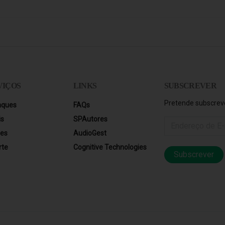
VIÇOS
LINKS
SUBSCREVER
Pretende subscreve
aques
FAQs
is
SPAutores
res
AudioGest
rte
Cognitive Technologies
Subscrever