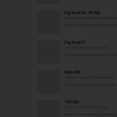
Pop Rock 60s 70s 80s
/
Country
/
Pop Rock
/
Rock & Roll
A era de ouro do pop rock para mu
Pop Rock PT
/
Hip Hop
/
Pop
/
Pop Rock
/
Os maiores êxitos pop rock cantad
Rádio FM
/
Electro
/
Pop
/
Pop Rock
/
R&B
/
As músicas mais ouvidas na rádio
TOP Hits
/
Dance
/
Electro
/
Pop Rock
/
Canal com as musicas que estão o