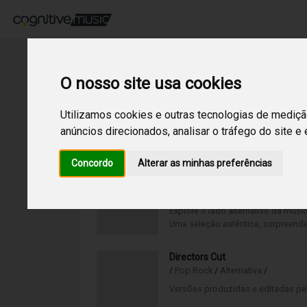
O nosso site usa cookies
Utilizamos cookies e outras tecnologias de mediçã
anúncios direcionados, analisar o tráfego do site e
10
Resultados encontrados para:
pop rock
Concordo
Alterar as minhas preferências
B-Side Hits
/
Pop Rock
/
Explore o lado alternativo da músi
Uma seleção autêntica, surpreende
Directors Cut
/
Pop Rock
/
Alternativa
/
Versões produzidas e editadas pelo