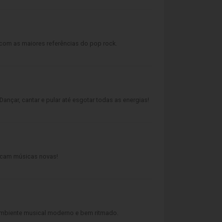
 com as maiores referências do pop rock.
ançar, cantar e pular até esgotar todas as energias!
tocam músicas novas!
ambiente musical moderno e bem ritmado.