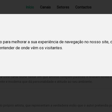
Início
Canais
Setores
Contactos
o para melhorar a sua experiência de navegação no nosso site, 
 entender de onde vêm os visitantes.
ca! Este canal reúne faixas em que artistas rompem padrões e revelam novas fa
nte e moderna que dá personalidade e atitude ao seu ambiente.
 próprio artista, que representam a verdadeira visão que o autor pretendia pa