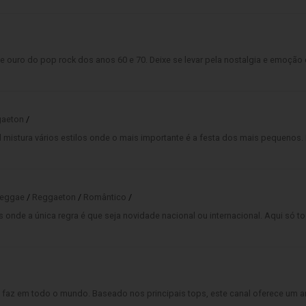
 ouro do pop rock dos anos 60 e 70. Deixe se levar pela nostalgia e emoção
aeton
/
 mistura vários estilos onde o mais importante é a festa dos mais pequenos. D
eggae
/
Reggaeton
/
Romântico
/
s onde a única regra é que seja novidade nacional ou internacional. Aqui só 
 faz em todo o mundo. Baseado nos principais tops, este canal oferece um 