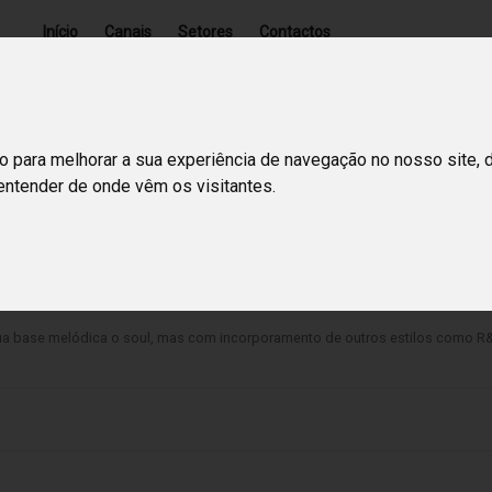
Início
Canais
Setores
Contactos
o para melhorar a sua experiência de navegação no nosso site, 
 entender de onde vêm os visitantes.
a base melódica o soul, mas com incorporamento de outros estilos como R&