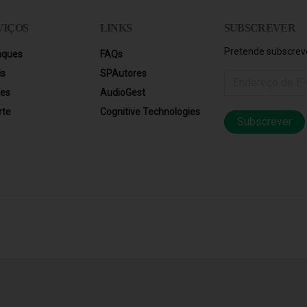
VIÇOS
LINKS
SUBSCREVER
Pretende subscreve
aques
FAQs
is
SPAutores
res
AudioGest
rte
Cognitive Technologies
Subscrever