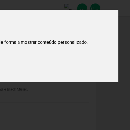
search
lock_open
Procurar
de forma a mostrar conteúdo personalizado,
B e Black Music.