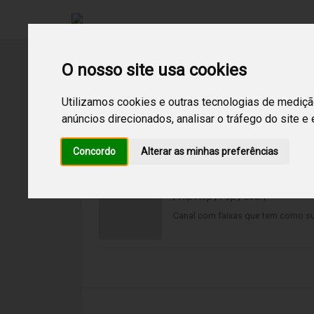
O nosso site usa cookies
Utilizamos cookies e outras tecnologias de mediçã
anúncios direcionados, analisar o tráfego do site e
1
Resultados encontrados para:
neo soul
Concordo
Alterar as minhas preferências
Neo soul
/
Hip Hop
/
Pop
/
Soul
/
Canal com faixas que tem como su