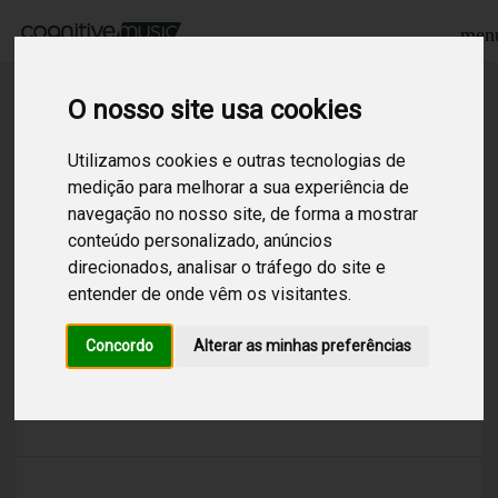
men
O nosso site usa cookies
Procurar
Utilizamos cookies e outras tecnologias de
medição para melhorar a sua experiência de
navegação no nosso site, de forma a mostrar
1
Resultados encontrados para:
jazz pop
conteúdo personalizado, anúncios
direcionados, analisar o tráfego do site e
Jazz POP
entender de onde vêm os visitantes.
/
Jazz
/
Pop
/
Músicas pop sobejamente conhecidas, aqui
Concordo
Alterar as minhas preferências
interpretadas com vozes bem quentes numa
fusão de jazz/pop. Canal de qualidade artística
bastante elevada.