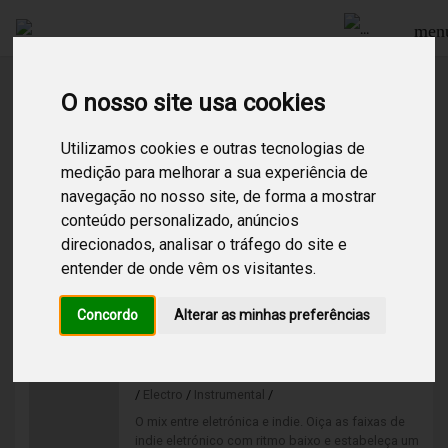
men
O nosso site usa cookies
Procurar
Utilizamos cookies e outras tecnologias de
medição para melhorar a sua experiência de
navegação no nosso site, de forma a mostrar
2
Resultados encontrados para:
indie electronico
conteúdo personalizado, anúncios
direcionados, analisar o tráfego do site e
Indie Electronico High
entender de onde vêm os visitantes.
/
Electro
/
O mix entre eletrónica e indie. Oiça as faixas de
Concordo
Alterar as minhas preferências
indie eletrónico com ritmo alto e estabeleça um
ambiente descontraído e alternativo.
Indie Electronico Low
/
Electro
/
Instrumental
/
O mix entre eletrónica e indie. Oiça as faixas de
indie eletrónico com ritmo baixo e estabeleça um